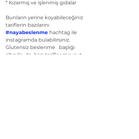
* Kızarmış ve işlenmiş gıdalar
Bunların yerine koyabileceğiniz   
tariflerin bazılarını
#nayabeslenme
hachtag ile  
instagramda bulabilirsiniz. 
Glutensiz beslenme   başlığı 
altında  da  bazı tarifler mevcut. 
Şimdiden herkese  şifa  olsun.
Sevgiler, Naya 