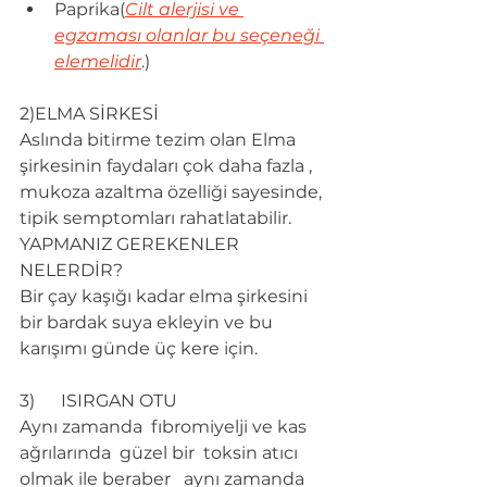
Paprika(
Cilt alerjisi ve 
egzaması olanlar bu seçeneği 
elemelidir
.)
2)ELMA SİRKESİ
Aslında bitirme tezim olan Elma 
şirkesinin faydaları çok daha fazla , 
mukoza azaltma özelliği sayesinde, 
tipik semptomları rahatlatabilir.
YAPMANIZ GEREKENLER 
NELERDİR?
Bir çay kaşığı kadar elma şirkesini 
bir bardak suya ekleyin ve bu 
karışımı günde üç kere için.
3)      ISIRGAN OTU
Aynı zamanda  fıbromiyelji ve kas 
ağrılarında  güzel bir  toksin atıcı 
olmak ile beraber   aynı zamanda 