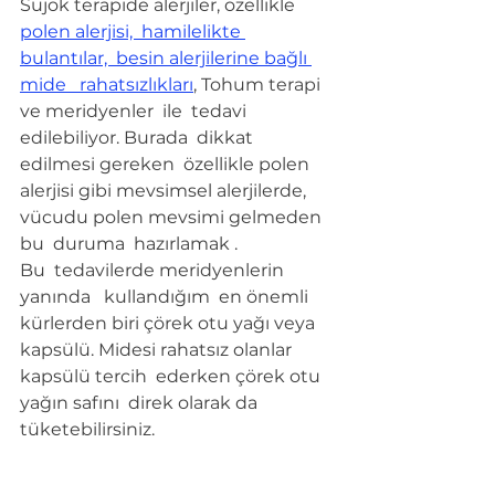
Sujok terapide alerjiler, özellikle 
polen alerjisi,  hamilelikte 
bulantılar,  besin alerjilerine bağlı 
mide   rahatsızlıkları
, Tohum terapi 
ve meridyenler  ile  tedavi 
edilebiliyor. Burada  dikkat 
edilmesi gereken  özellikle polen 
alerjisi gibi mevsimsel alerjilerde, 
vücudu polen mevsimi gelmeden 
bu  duruma  hazırlamak .
Bu  tedavilerde meridyenlerin 
yanında   kullandığım  en önemli 
kürlerden biri çörek otu yağı veya 
kapsülü. Midesi rahatsız olanlar  
kapsülü tercih  ederken çörek otu 
yağın safını  direk olarak da 
tüketebilirsiniz.