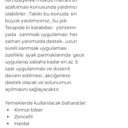
temizleyerek mukus miktarının 
azaltılması konusunda yardımcı 
olabilirler . Tabiki bu konuda  en 
büyük yardımcımız , Su-jok 
Terapide ki karabiber   yöntemi 
yada   sarımsak uygulaması  her 
zaman yanımızda destek , uzun 
süreli sarımsak uygulaması 
özellikle  ayak parmaklarında  gece 
uygulanıp sabaha kadar en az  5 
saat uygulanması ve düzenli  
devam edilmesi , akciğerlere  
destek olacak ve solunumun  
açılmasını sağlayacaktır.
Yemeklerde kullanılacak baharatlar:
Kırmızı biber
Zencefil
Hardal