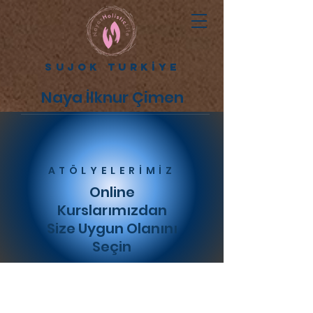
SUJOK TURKİYE
Naya İlknur Çimen
ATÖLYELERİMİZ
Online
Kurslarımızdan
Size Uygun Olanını
Seçin