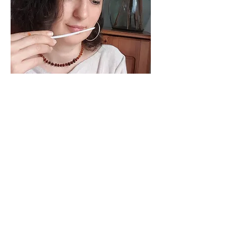
Aromaterapi
Devamını Okuyun
Sona erdi
Kursu Görüntüle
İletişim
nayasholisticlife
@gmail.com