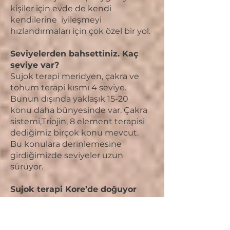
kişiler için evde de kendi
kendilerine iyileşmeyi
hızlandırmaları için çok özel bir yol.
Seviyelerden bahsettiniz. Kaç
seviye var?
Sujok terapi meridyen, çakra ve
tohum terapi kısmı 4 seviye.
Bunun dışında yaklaşık 15-20
konu daha bünyesinde var. Çakra
sistemi,Triojin, 8 element terapisi
dediğimiz birçok konu mevcut.
Bu konulara derinlemesine
girdiğimizde seviyeler uzun
sürüyor.
Sujok terapi Kore’de doğuyor
ama Hindistan ile
çalışıyorsunuz?
Profesör Park uzun yıllar Rusya’da