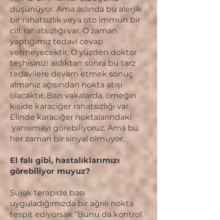
düşünüyor. Ama aslında bu alerjik
bir rahatsızlık veya oto immun bir
cilt rahatsızlığı var. O zaman
yaptığımız tedavi cevap
vermeyecektir. O yüzden doktor
teşhisinizi aldıktan sonra bu tarz
tedavilere devam etmek sonuç
almanız açısından nokta atışı
olacaktır. Bazı vakalarda, örneğin
kiside karaciğer rahatsızlığı var.
Elinde karaciğer noktalarındaki
yansımayı görebiliyoruz. Ama bu
her zaman bir sinyal olmuyor.
El falı gibi, hastalıklarımızı
görebiliyor muyuz?
Sujok terapide bası
uyguladığımızda bir ağrılı nokta
tespit ediyorsak “Bunu da kontrol