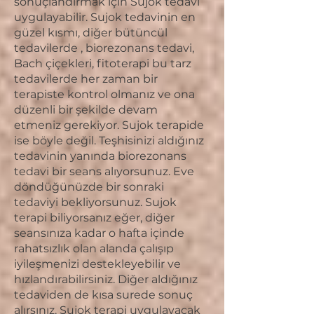
sonuçlandırmak için Sujok tedavi
uygulayabilir. Sujok tedavinin en
güzel kısmı, diğer bütüncül
tedavilerde , biorezonans tedavi,
Bach çiçekleri, fitoterapi bu tarz
tedavilerde her zaman bir
terapiste kontrol olmanız ve ona
düzenli bir şekilde devam
etmeniz gerekiyor. Sujok terapide
ise böyle değil. Teşhisinizi aldığınız
tedavinin yanında biorezonans
tedavi bir seans alıyorsunuz. Eve
döndüğünüzde bir sonraki
tedaviyi bekliyorsunuz. Sujok
terapi biliyorsanız eğer, diğer
seansınıza kadar o hafta içinde
rahatsızlık olan alanda çalışıp
iyileşmenizi destekleyebilir ve
hızlandırabilirsiniz. Diğer aldığınız
tedaviden de kısa surede sonuç
alırsınız. Sujok terapi uygulayacak