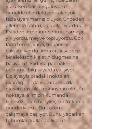
ayaklarımız ile gün içinde zaten
yürürken bası uyguluyoruz ,
genelde ellerdeki noktalar çok
fazla uyarılmamış oluyor. Önceden
ellerimizi daha çok kullanıyorduk.
Eskiden anneannelerimiz çamaşır
yıkıyordu, meyve topluyordu. Çok
fazla temas vardı, frekanslar
çalışabiliyordu. Ama artık sadece
bir elektronik aletin düğmesine
basıyoruz. Sadece parmak
uçlarımız bilgisayarda çalışıyor.
Dolayısıyla oradaki noktaları
uyardığımızda vücudumuzda
oluşan hastalık frekansının olduğu
noktaya, elimizin kumanda
merkezinden bir iyileşme frekansı
gönderiyoruz. Bu sistem
çalışmaya başlıyor. Bunu yaparken
tohumları kullanabiliyoruz.