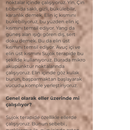
noktalar içinde çalışıyoruz. Yin, Çin
tıbbında saklı, gizli, bükülebilir,
karanlık demek. Elin iç kısmını
bükebiliyoruz, bu yüzden elin iç
kısmını temsil ediyor. Yang da
güneş alan ışığı gören dış, sert
doku demek. Bu da elin üst
kısmını temsil ediyor. Avuç içi ve
elin üst kısmını Sujok terapide bu
şekilde kullanıyoruz. Burada mikro
akupunktur noktalarında
çalışıyoruz. Elin içinde göz kulak
burun, başparmaktan başlayarak
vücudu komple yerleştiriyoruz.
Genel olarak eller üzerinde mi
çalışılıyor?
Sujok terapide özellikle ellerde
çalışıyoruz. Bunun sebebi ,