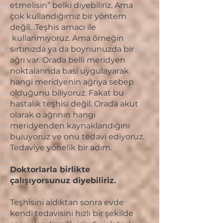
etmelisin” belki diyebiliriz. Ama
çok kullandığımız bir yöntem
değil. .Teşhis amacı ile
kullanmıyoruz. Ama örneğin
sırtınızda ya da boynunuzda bir
ağrı var. Orada belli meridyen
noktalarında bası uygulayarak
hangi meridyenin ağrıya sebep
olduğunu biliyoruz. Fakat bu
hastalık teşhisi değil. Orada akut
olarak o ağrının hangi
meridyenden kaynaklandığını
buluyoruz ve onu tedavi ediyoruz.
Tedaviye yönelik bir adım.
Doktorlarla birlikte
çalışıyorsunuz diyebiliriz.
Teşhisini aldıktan sonra evde
kendi tedavisini hızlı bir şekilde