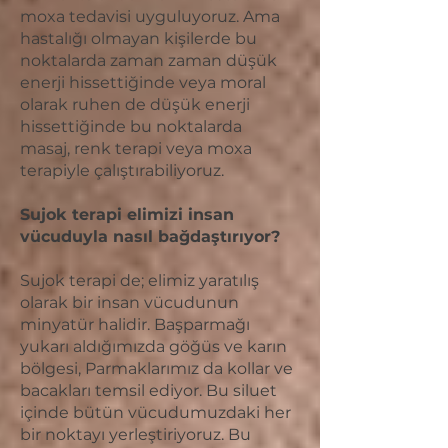
moxa tedavisi uyguluyoruz. Ama
hastalığı olmayan kişilerde bu
noktalarda zaman zaman düşük
enerji hissettiğinde veya moral
olarak ruhen de düşük enerji
hissettiğinde bu noktalarda
masaj, renk terapi veya moxa
terapiyle çalıştırabiliyoruz.
Sujok terapi elimizi insan
vücuduyla nasıl bağdaştırıyor?
Sujok terapi de; elimiz yaratılış
olarak bir insan vücudunun
minyatür halidir. Başparmağı
yukarı aldığımızda göğüs ve karın
bölgesi, Parmaklarımız da kollar ve
bacakları temsil ediyor. Bu siluet
içinde bütün vücudumuzdaki her
bir noktayı yerleştiriyoruz. Bu