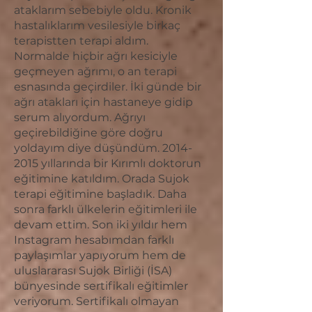
ataklarım sebebiyle oldu. Kronik
hastalıklarım vesilesiyle birkaç
terapistten terapi aldım.
Normalde hiçbir ağrı kesiciyle
geçmeyen ağrımı, o an terapi
esnasında geçirdiler. İki günde bir
ağrı atakları için hastaneye gidip
serum alıyordum. Ağrıyı
geçirebildiğine göre doğru
yoldayım diye düşündüm.
2014-
2015
yıllarında bir Kırımlı doktorun
eğitimine katıldım. Orada Sujok
terapi eğitimine başladık. Daha
sonra farklı ülkelerin eğitimleri ile
devam ettim. Son iki yıldır hem
Instagram hesabımdan farklı
paylaşımlar yapıyorum hem de
uluslararası Sujok Birliği (İSA)
bünyesinde sertifikalı eğitimler
veriyorum. Sertifikalı olmayan