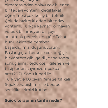
olmamasından dolayı çok bilenen
bir tedavi yöntemi değil fakat
öğrenmesi çok kolay bir teknik.
Çok da hızlı etki eden bir tedavi
yöntemi. Türkçe kaynağı olmayan
ve pek bilinmeyen bir şeyi
anlatmak gerçekten güç! Fakat
bunu ekimizle beraber
başardığımızı düşünüyorum.
Başlangıçta herkese çok değişik
bir yöntem gibi geldi , daha sonra
sonuçlarını gördükçe ilgilenen ve
takip eden sayımızda çokca
arttı.2021 Sonu itibari ile
Türkiye'de 60 civari Yeni Sertifikali
Sujok terapistlimiz ile beraber
sertifikalarimizi kutladik .
Sujok terapinin tarihi nedir?