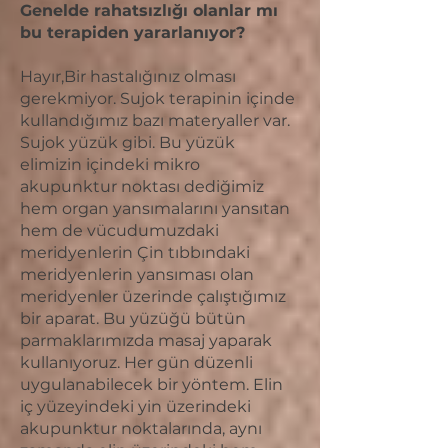
Genelde rahatsızlığı olanlar mı
bu terapiden yararlanıyor?
Hayır,Bir hastalığınız olması
gerekmiyor. Sujok terapinin içinde
kullandığımız bazı materyaller var.
Sujok yüzük gibi. Bu yüzük
elimizin içindeki mikro
akupunktur noktası dediğimiz
hem organ yansımalarını yansıtan
hem de vücudumuzdaki
meridyenlerin Çin tıbbındaki
meridyenlerin yansıması olan
meridyenler üzerinde çalıştığımız
bir aparat. Bu yüzüğü bütün
parmaklarımızda masaj yaparak
kullanıyoruz. Her gün düzenli
uygulanabilecek bir yöntem. Elin
iç yüzeyindeki yin üzerindeki
akupunktur noktalarında, aynı