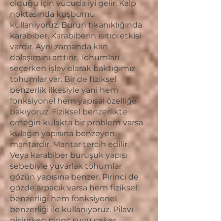
olduğu için vücuda iyi gelir. Kalp
noktasında kuşburnu
kullanıyoruz. Burun tıkanıklığında
karabiber. Karabiberin ısıtıcı etkisi
vardır. Aynı zamanda kan
dolaşımını arttırır. Tohumları
seçerken işlev olarak baktığımız
tohumlar var. Bir de fiziksel
benzerlik ilkesiyle yani hem
fonksiyonel hem yapısal özelliğe
bakıyoruz. Fiziksel benzerlikte
örneğin kulakta bir problem varsa
kulağın yapısına benzeyen
mantardır. Mantar tercih edilir.
Veya karabiber buruşuk yapısı
sebebiyle yuvarlak tohumlar
gözün yapısına benzer. Pirinci de
gözde arpacık varsa hem fiziksel
benzerliği hem fonksiyonel
benzerliği ile kullanıyoruz. Pilavı
pişirirken pirinç suyu çeker.