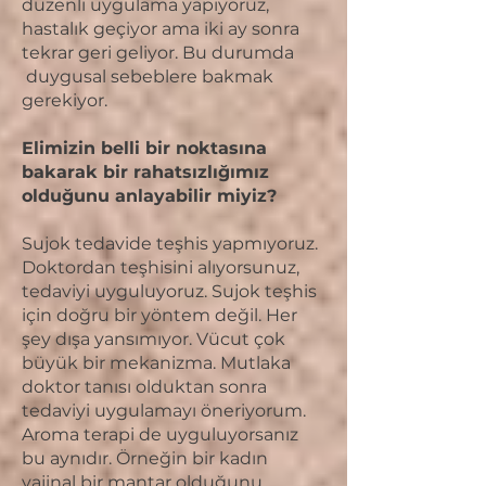
düzenli uygulama yapıyoruz,
hastalık geçiyor ama iki ay sonra
tekrar geri geliyor. Bu durumda
duygusal sebeblere bakmak
gerekiyor.
Elimizin belli bir noktasına
bakarak bir rahatsızlığımız
olduğunu anlayabilir miyiz?
Sujok tedavide teşhis yapmıyoruz.
Doktordan teşhisini alıyorsunuz,
tedaviyi uyguluyoruz. Sujok teşhis
için doğru bir yöntem değil. Her
şey dışa yansımıyor. Vücut çok
büyük bir mekanizma. Mutlaka
doktor tanısı olduktan sonra
tedaviyi uygulamayı öneriyorum.
Aroma terapi de uyguluyorsanız
bu aynıdır. Örneğin bir kadın
vajinal bir mantar olduğunu