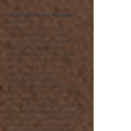
Kendinizden biraz bahseder
misiniz?
Uludağ Üniversitesi Gıda
Mühendisliği bölümünde
okudum. 15 yıl kadar kozmetik
üretim-ARGE ‘de çalıştım.
Üretimde çalışırken bazı tedavi
teknikleri ile beraber ve doğal
ürün nasıl test edilir bunları
öğrenme şansım oldu.
Kozmetikte çalıştır iken,
hammadde ve aromatik uçucu
yağlar ile ilgilendim. Amerika’dan
NAHA onaylı HOLISTIK
AROMATERAPIST eğitimini aldım.
Bunlar sadece kozmetik alanında
değil bütüncül tedavi dediğimiz
tedavilerde de kullanılan bır