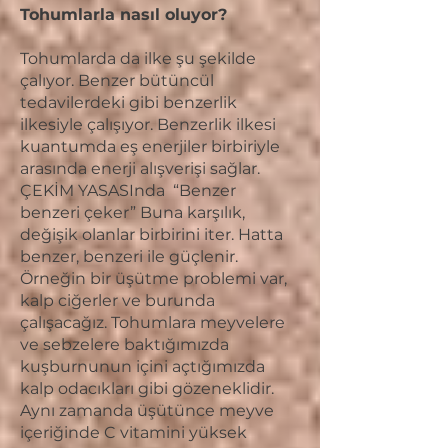
Tohumlarla nasıl oluyor?
Tohumlarda da ilke şu şekilde
çalıyor. Benzer bütüncül
tedavilerdeki gibi benzerlik
ilkesiyle çalışıyor. Benzerlik ilkesi
kuantumda eş enerjiler birbiriyle
arasında enerji alışverişi sağlar.
ÇEKİM YASASInda “Benzer
benzeri çeker” Buna karşılık,
değişik olanlar birbirini iter. Hatta
benzer, benzeri ile güçlenir.
Örneğin bir üşütme problemi var,
kalp ciğerler ve burunda
çalışacağız. Tohumlara meyvelere
ve sebzelere baktığımızda
kuşburnunun içini açtığımızda
kalp odacıkları gibi gözeneklidir.
Aynı zamanda üşütünce meyve
içeriğinde C vitamini yüksek