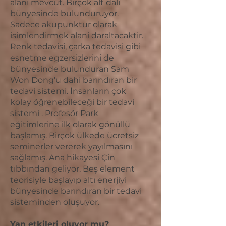
alanı mevcut. Birçok alt dalı
bünyesinde bulunduruyor.
Sadece akupunktur olarak
isimlendirmek alani daraltacaktir.
Renk tedavisi, çarka tedavisi gibi
esnetme egzersizlerini de
bünyesinde bulunduran Sam
Won Dong'u dahi barındıran bir
tedavi sistemi. İnsanların çok
kolay öğrenebileceği bir tedavi
sistemi . Profesör Park
eğitimlerine ilk olarak gönüllü
başlamış. Birçok ülkede ücretsiz
seminerler vererek yayılmasını
sağlamış. Ana hikayesi Çin
tıbbından geliyor. Beş element
teorisiyle başlayıp altı enerjiyi
bünyesinde barındıran bir tedavi
sisteminden oluşuyor.
Yan etkileri oluyor mu?