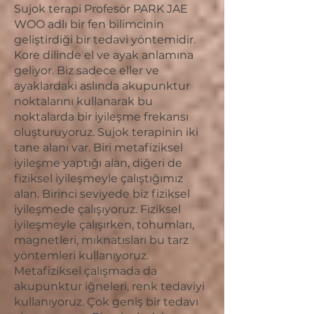
Sujok terapi Profesör PARK JAE
WOO adlı bir fen bilimcinin
geliştirdiği bir tedavi yöntemidir.
Kore dilinde el ve ayak anlamına
geliyor. Biz sadece eller ve
ayaklardaki aslında akupunktur
noktalarını kullanarak bu
noktalarda bir iyileşme frekansı
oluşturuyoruz. Sujok terapinin iki
tane alanı var. Biri metafiziksel
iyileşme yaptığı alan, diğeri de
fiziksel iyileşmeyle çalıştığımız
alan. Birinci seviyede biz fiziksel
iyileşmede çalışıyoruz. Fiziksel
iyileşmeyle çalışırken, tohumları,
magnetleri, mıknatısları bu tarz
yöntemleri kullanıyoruz.
Metafiziksel çalışmada da
akupunktur iğneleri, renk tedaviyi
kullanıyoruz. Çok geniş bir tedavı