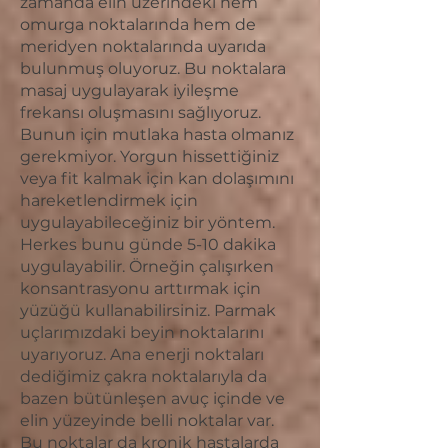
zamanda elin üzerindeki hem
omurga noktalarında hem de
meridyen noktalarında uyarıda
bulunmuş oluyoruz. Bu noktalara
masaj uygulayarak iyileşme
frekansı oluşmasını sağlıyoruz.
Bunun için mutlaka hasta olmanız
gerekmiyor. Yorgun hissettiğiniz
veya fit kalmak için kan dolaşımını
hareketlendirmek için
uygulayabileceğiniz bir yöntem.
Herkes bunu günde 5-10 dakika
uygulayabilir. Örneğin çalışırken
konsantrasyonu arttırmak için
yüzüğü kullanabilirsiniz. Parmak
uçlarımızdaki beyin noktalarını
uyarıyoruz. Ana enerji noktaları
dediğimiz çakra noktalarıyla da
bazen bütünleşen avuç içinde ve
elin yüzeyinde belli noktalar var.
Bu noktalar da kronik hastalarda