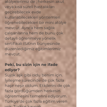
atölyelerimiz de ; herkesin akut
veya kısa süreli hastalıkları
geçirebilecek evde
kullanabilecekleri yöntemleri
öğrenebilecekleri bir mini atölye
mevcut. Ayrıca hem sağlık
çalışanlarına hem de bunu çok
detaylı öğrenmeye yönelik
sertifikalı ISA’nın bünyesinde
düzenlediğimiz eğitimlerimiz
mevcut.
Peki, bu sizin için ne ifade
ediyor?
Sujok aşk gibi oldu benim için.
İyileşme sürecinde de çok fazla
haşır neşir oldum. Etkilerini de çok
fazla gördüğümden herkesin
öğrenmesini temenni ediyorum.
Türkiye’de çok fazla eğitim veren
yok. Türkçe kaynak