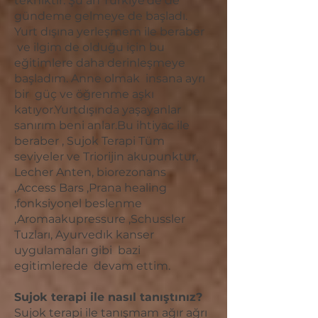
tekniktir. Şu an Türkiye’de de
gündeme gelmeye de başladı.
Yurt dışına yerleşmem ile beraber
ve ilgim de olduğu için bu
eğitimlere daha derinleşmeye
başladım. Anne olmak insana ayrı
bir güç ve öğrenme aşkı
katıyor.Yurtdışında yaşayanlar
sanırım beni anlar.Bu ihtiyac ile
beraber , Sujok Terapi Tüm
seviyeler ve Triorijin akupunktur,
Lecher Anten, biorezonans
,Access Bars ,Prana healing
,fonksiyonel beslenme
,Aromaakupressure ,Schussler
Tuzları, Ayurvedık kanser
uygulamaları gibi bazi
egitimlerede devam ettim.
Sujok terapi ile nasıl tanıştınız?
Sujok terapi ile tanışmam ağır ağrı