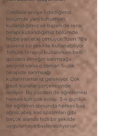
Özellikle seviye 1 dediğimiz
bölümde yani tohumları
kullandığımız ve bazen de renk
terapi kullandığımız bölümde
hiçbir yan etki olmuyor. 7den 70’e
güvenli bir şekilde kullanabiliyor.
Tohum terapiyi kullanırken belli
gıdalara örneğin sarımsağa
alerjiniz varsa o zaman Sujok
terapide sarımsağı
kullanmamanız gerekiyor. Çok
basit kurallar çerçevesinde
ilerliyor. Bu yüzden de öğrenmesi
herkes için çok kolay. 3-4 günlük
bir eğitimin sonunda herkes baş
ağrısı, ateş, kas spazmları gibi
birçok alanda hızlı bir şekilde
uygulamaya başlayabiliyorlar.